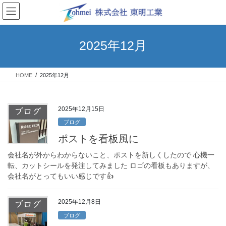
コ
ナ
ン
ビ
テ
ゲ
ン
ー
2025年12月
ツ
シ
へ
ョ
ス
ン
HOME
2025年12月
キ
に
ッ
移
プ
動
2025年12月15日
ブログ
ポストを看板風に
会社名が外からわからないこと、ポストを新しくしたので 心機一
転、カットシールを発注してみました ロゴの看板もありますが、
会社名がとってもいい感じです👍
2025年12月8日
ブログ