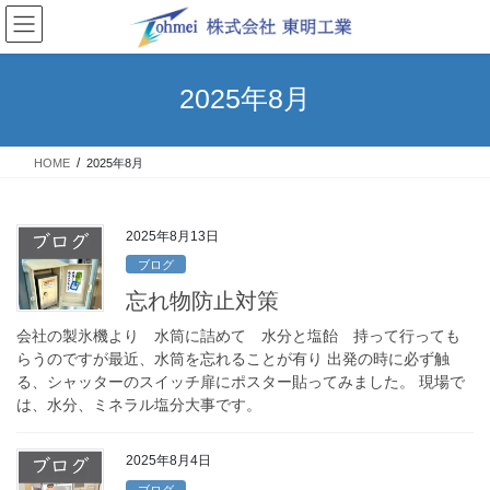
コ
ナ
ン
ビ
テ
ゲ
ン
ー
2025年8月
ツ
シ
へ
ョ
ス
ン
HOME
2025年8月
キ
に
ッ
移
プ
動
2025年8月13日
ブログ
忘れ物防止対策
会社の製氷機より 水筒に詰めて 水分と塩飴 持って行っても
らうのですが最近、水筒を忘れることが有り 出発の時に必ず触
る、シャッターのスイッチ扉にポスター貼ってみました。 現場で
は、水分、ミネラル塩分大事です。
2025年8月4日
ブログ