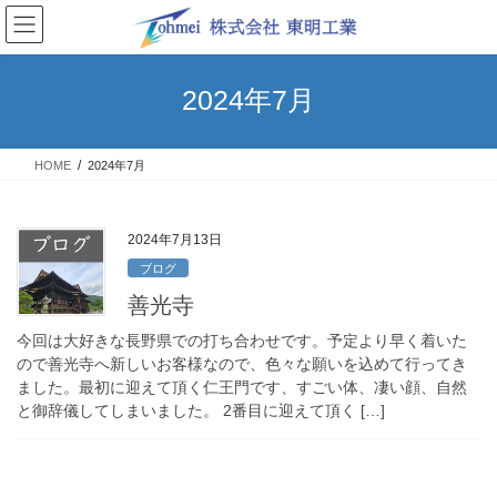
コ
ナ
ン
ビ
テ
ゲ
ン
ー
2024年7月
ツ
シ
へ
ョ
ス
ン
HOME
2024年7月
キ
に
ッ
移
プ
動
2024年7月13日
ブログ
善光寺
今回は大好きな長野県での打ち合わせです。予定より早く着いた
ので善光寺へ新しいお客様なので、色々な願いを込めて行ってき
ました。最初に迎えて頂く仁王門です、すごい体、凄い顔、自然
と御辞儀してしまいました。 2番目に迎えて頂く […]